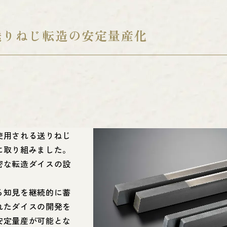
送りねじ転造の安定量産化
使用される送りねじ
に取り組みました。
密な転造ダイスの設
る知見を継続的に蓄
れたダイスの開発を
安定量産が可能とな