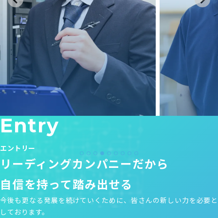
Entry
技術職
事務職
エントリー
リーディングカンパニーだから
自信を持って踏み出せる
技術⼀課
S・H
2023年新卒入社（大学院卒）
今後も更なる発展を続けていくために、皆さんの新しい力を必要と
しております。