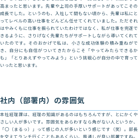
高まったと思います。先輩や上司の手厚いサポートがあってこその
成長でした。というのも、入社して間もない頃から、先輩は私にと
ってレベルの高い仕事をどんどん任せてくれていました。ただそれ
はやみくもに仕事を振られていたわけではなく、私が仕事を完遂で
きるように、さりげなく先輩たちがサポートしながら導いてくれて
いたのです。そのおかげで私は、小さな成功体験の積み重ねがで
き、自分にも自信がついてきたからこそ「やってみたらできるか
も」「とりあえずやってみよう」という挑戦心が自分の中で育って
いったと思います。
社内（部署内）の雰囲気
本社経理課は、経理の知識があるのはもちろんですが、とにかくや
さしい人が多いです。雰囲気をあらわすなら角がない人というか、
「〇（まるっ）」って感じの人が多いという感じです（笑）。部長
を交えてランチ行くこともあるくらい、風通しが良い部署ですね。