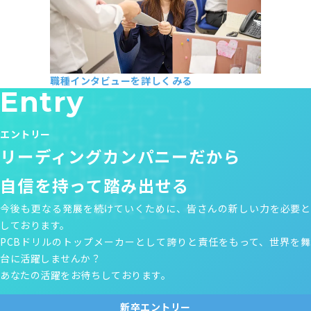
職種インタビューを詳しくみる
Entry
経理部 M・M
2022年入社
エントリー
リーディングカンパニーだから
自信を持って踏み出せる
今後も更なる発展を続けていくために、皆さんの新しい力を必要と
しております。
PCBドリルのトップメーカーとして誇りと責任をもって、世界を舞
台に活躍しませんか？
あなたの活躍をお待ちしております。
新卒エントリー