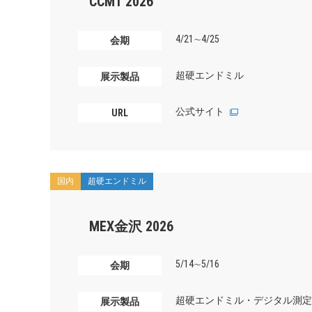
CCMT 2026
4/21∼4/25
会期
超硬エンドミル
展示製品
公式サイト
URL
国内
超硬エンドミル
MEX金沢 2026
5/14∼5/16
会期
超硬エンドミル・デジタル測定
展示製品