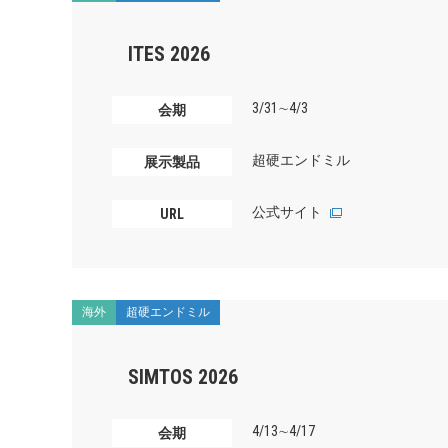
ITES 2026
3/31∼4/3
会期
超硬エンドミル
展示製品
公式サイト
URL
海外
超硬エンドミル
SIMTOS 2026
4/13∼4/17
会期