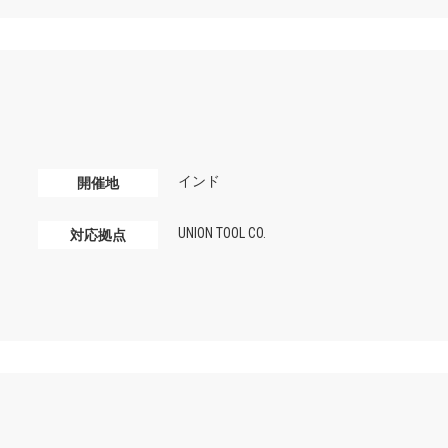
インド
開催地
UNION TOOL CO.
対応拠点