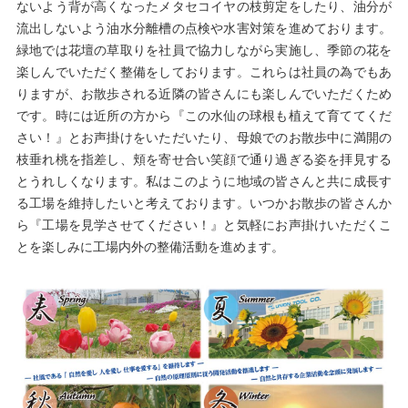
ないよう背が高くなったメタセコイヤの枝剪定をしたり、油分が
流出しないよう油水分離槽の点検や水害対策を進めております。
緑地では花壇の草取りを社員で協力しながら実施し、季節の花を
楽しんでいただく整備をしております。これらは社員の為でもあ
りますが、お散歩される近隣の皆さんにも楽しんでいただくため
です。時には近所の方から『この水仙の球根も植えて育ててくだ
さい！』とお声掛けをいただいたり、母娘でのお散歩中に満開の
枝垂れ桃を指差し、頬を寄せ合い笑顔で通り過ぎる姿を拝見する
とうれしくなります。私はこのように地域の皆さんと共に成長す
る工場を維持したいと考えております。いつかお散歩の皆さんか
ら『工場を見学させてください！』と気軽にお声掛けいただくこ
とを楽しみに工場内外の整備活動を進めます。