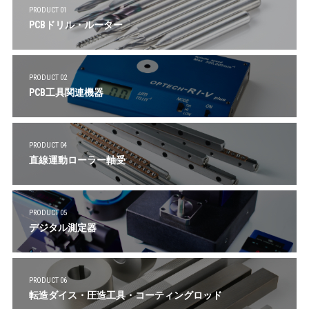
PRODUCT 01
PCBドリル・ルーター
PRODUCT 02
PCB工具関連機器
PRODUCT 04
直線運動ローラー軸受
PRODUCT 05
デジタル測定器
PRODUCT 06
転造ダイス・圧造工具・コーティングロッド