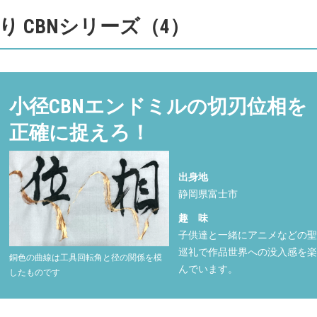
だわり CBNシリーズ（4）
小径CBNエンドミルの切刃位相を
正確に捉えろ！
出身地
静岡県富士市
趣 味
子供達と一緒にアニメなどの
巡礼で作品世界への没入感を
銅色の曲線は工具回転角と径の関係を模
んでいます。
したものです