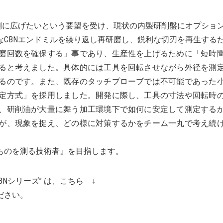
側に広げたいという要望を受け、現状の内製研削盤にオプショ
CBNエンドミルを繰り返し再研磨し、鋭利な切刃を再生する
磨回数を確保する」事であり、生産性を上げるために「短時
ると考えました。具体的には工具を回転させながら外径を測
るのです。また、既存のタッチプローブでは不可能であった
定方式」を採用しました。開発に際し、工具の寸法や回転時
、研削油が大量に舞う加工環境下で如何に安定して測定する
が、現象を捉え、どの様に対策するかをチーム一丸で考え続
ものを測る技術者』を目指します。
BNシリーズ” は、こちら ↓
ださい。