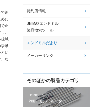
特約店情報
ンで追
ために
UNIMAXエンドミル
間で正
製品検索ツール
定し、
小径域
エンドミルだより
の挙動
かとい
メーカーリンク
け、な
そのほかの製品カテゴリ
PRODUCT 01
PCBドリル・ルーター