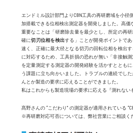
エンドミル設計部門よりCBN工具の再研磨域を小径
加搭載できる位相検出測定器を開発しました。高価な
重要なことは「研磨除去量を最少とし、所定の再研
確に
切刃位相を検出
する」ことが開発ポイントであ
速く、正確に最大径となる切刃の回転位相を検出す
に対応するため、工具折損の恐れが無い「非接触測
を定量測定する測定器の開発経験を活かすとともに
う課題に立ち向かいました。トラブルの連続でした
んとか製造の要求に応えることができました。
私はこれからも製造現場の要求に応える『測れない
髙野さんの “こだわり” の測定器が適用されている “C
※再研磨対応可否については、弊社営業にご相談く