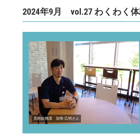
2024年9月 vol.27 わくわく
見附総務課 加㔟 広明さん