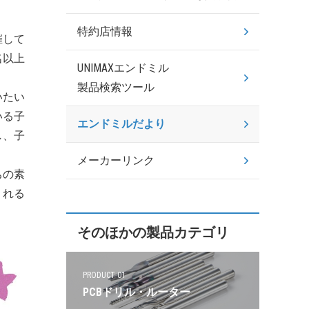
特約店情報
催して
名以上
UNIMAXエンドミル
製品検索ツール
いたい
いる子
エンドミルだより
し、子
メーカーリンク
ちの素
くれる
そのほかの製品カテゴリ
PRODUCT 01
PCBドリル・ルーター