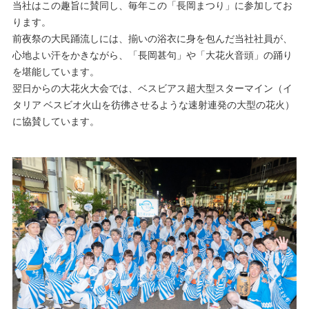
当社はこの趣旨に賛同し、毎年この「長岡まつり」に参加してお
ります。
前夜祭の大民踊流しには、揃いの浴衣に身を包んだ当社社員が、
心地よい汗をかきながら、「長岡甚句」や「大花火音頭」の踊り
を堪能しています。
翌日からの大花火大会では、ベスビアス超大型スターマイン（イ
タリア ベスビオ火山を彷彿させるような速射連発の大型の花火）
に協賛しています。